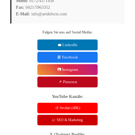
Mobil:
0172/4371456
Fax:
0421/5963352
E-Mail:
info@artdefects.com
Folgen Sie uns auf Social Media:
💼 LinkedIn
📘 Facebook
📷 Instagram
📌 Pinterest
YouTube Kanäle:
🎨 Sevilart (40K)
📈 SEO & Marketing
X (Twitter) Profile: