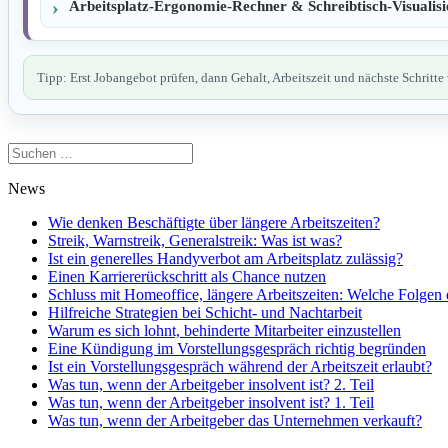
Arbeitsplatz-Ergonomie-Rechner & Schreibtisch-Visualisi
Tipp: Erst Jobangebot prüfen, dann Gehalt, Arbeitszeit und nächste Schritte
Suchen
nach:
News
Wie denken Beschäftigte über längere Arbeitszeiten?
Streik, Warnstreik, Generalstreik: Was ist was?
Ist ein generelles Handyverbot am Arbeitsplatz zulässig?
Einen Karriererückschritt als Chance nutzen
Schluss mit Homeoffice, längere Arbeitszeiten: Welche Folgen 
Hilfreiche Strategien bei Schicht- und Nachtarbeit
Warum es sich lohnt, behinderte Mitarbeiter einzustellen
Eine Kündigung im Vorstellungsgespräch richtig begründen
Ist ein Vorstellungsgespräch während der Arbeitszeit erlaubt?
Was tun, wenn der Arbeitgeber insolvent ist? 2. Teil
Was tun, wenn der Arbeitgeber insolvent ist? 1. Teil
Was tun, wenn der Arbeitgeber das Unternehmen verkauft?