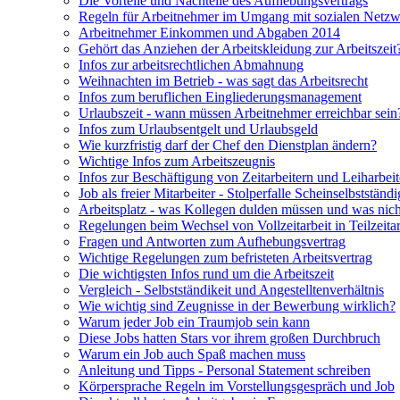
Die Vorteile und Nachteile des Aufhebungsvertrags
Regeln für Arbeitnehmer im Umgang mit sozialen Netz
Arbeitnehmer Einkommen und Abgaben 2014
Gehört das Anziehen der Arbeitskleidung zur Arbeitszeit
Infos zur arbeitsrechtlichen Abmahnung
Weihnachten im Betrieb - was sagt das Arbeitsrecht
Infos zum beruflichen Eingliederungsmanagement
Urlaubszeit - wann müssen Arbeitnehmer erreichbar sein
Infos zum Urlaubsentgelt und Urlaubsgeld
Wie kurzfristig darf der Chef den Dienstplan ändern?
Wichtige Infos zum Arbeitszeugnis
Infos zur Beschäftigung von Zeitarbeitern und Leiharbeit
Job als freier Mitarbeiter - Stolperfalle Scheinselbstständi
Arbeitsplatz - was Kollegen dulden müssen und was nich
Regelungen beim Wechsel von Vollzeitarbeit in Teilzeitar
Fragen und Antworten zum Aufhebungsvertrag
Wichtige Regelungen zum befristeten Arbeitsvertrag
Die wichtigsten Infos rund um die Arbeitszeit
Vergleich - Selbstständikeit und Angestelltenverhältnis
Wie wichtig sind Zeugnisse in der Bewerbung wirklich?
Warum jeder Job ein Traumjob sein kann
Diese Jobs hatten Stars vor ihrem großen Durchbruch
Warum ein Job auch Spaß machen muss
Anleitung und Tipps - Personal Statement schreiben
Körpersprache Regeln im Vorstellungsgespräch und Job