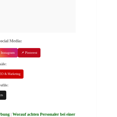
Social Media:
 Instagram
📌 Pinterest
äle:
EO & Marketing
ofile:
cts
erbung
|
Worauf achten Personaler bei einer