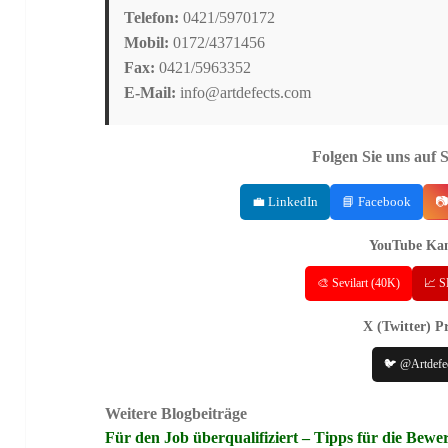
Telefon:
0421/5970172
Mobil:
0172/4371456
Fax:
0421/5963352
E-Mail:
info@artdefects.com
Folgen Sie uns auf 
💼 LinkedIn
📘 Facebook
📷
YouTube Kan
🎨 Sevilart (40K)
📈 S
X (Twitter) Pr
🐦 @Artdefe
Weitere Blogbeiträge
Für den Job überqualifiziert – Tipps für die Bew